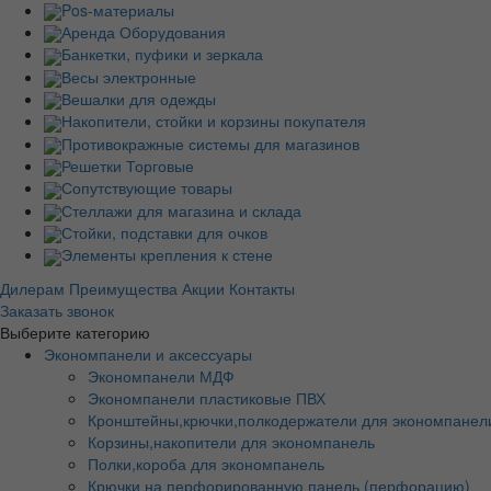
Pos-материалы
Аренда Оборудования
Банкетки, пуфики и зеркала
Весы электронные
Вешалки для одежды
Накопители, стойки и корзины покупателя
Противокражные системы для магазинов
Решетки Торговые
Сопутствующие товары
Стеллажи для магазина и склада
Стойки, подставки для очков
Элементы крепления к стене
Дилерам
Преимущества
Акции
Контакты
Заказать звонок
Выберите категорию
Экономпанели и аксессуары
Экономпанели МДФ
Экономпанели пластиковые ПВХ
Кронштейны,крючки,полкодержатели для экономпанел
Корзины,накопители для экономпанель
Полки,короба для экономпанель
Крючки на перфорированную панель (перфорацию)