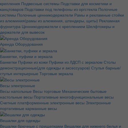
крепления
Подвесные системы
Подставки для косметики и
канцтоваров
Подставки под телефоны из оргстекла
Полочные
системы
Полочные ценникодержатели
Рамы и рекламные стойки
из алюминия(рамы из алюминия, штендеры, щиты)
Рекламная
фурнитура
Ценникодержатели с креплением
Шелфтокеры и
держатели для вывесок
Аренда Оборудования
Банкетки, пуфики и зеркала
Банкетки
Пуфики из кожи
Пуфики из ЛДСП с зеркалом
Столы
демонстрационные(для одежды и аксессуаров)
Стулья барные/
стулья интерьерные
Торговые зеркала
Весы электронные
Весы напольные
Весы торговые
Механические бытовые
настольные весы
Портативные многофункциональные весы
Счетные платформенные электронные весы
Электронные
портативные карманные весы
Вешалки для одежды
Вешалки брючные с прищепками
Вешалки для нижнего белья и