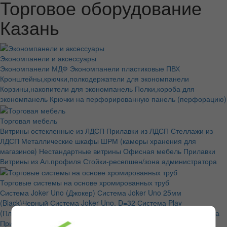
Торговое оборудование
Казань
Экономпанели и аксессуары
Экономпанели МДФ
Экономпанели пластиковые ПВХ
Кронштейны,крючки,полкодержатели для экономпанели
Корзины,накопители для экономпанель
Полки,короба для
экономпанель
Крючки на перфорированную панель (перфорацию)
Торговая мебель
Витрины остекленные из ЛДСП
Прилавки из ЛДСП
Стеллажи из
ЛДСП
Металлические шкафы ШРМ (камеры хранения для
магазинов)
Нестандартные витрины
Офисная мебель
Прилавки
Витрины из Ал.профиля
Стойки-ресепшен/зона администратора
Торговые системы на основе хромированных труб
Система Joker Uno (Джокер)
Система Joker Uno 25мм
(Black)Черный
Система Joker Uno, D=32
Система Play
(Плей),трубы и крепежи D50мм
Система TRitix (тритикс)
Система
Примо,квадратные трубы 25*25мм и крепежи
Труба