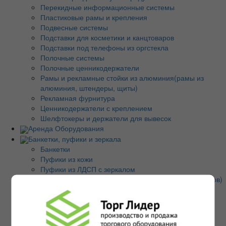
Перекидные информационные системы
Пластиковые рамы и крепления
Подвесные системы
Подставки для косметики и канцтоваров
Подставки под телефоны из оргстекла
Полочные системы
Полочные ценникодержатели
Рамы и рекламные стойки из алюминия(рамы из
алюминия, штендеры, щиты)
Рекламная фурнитура
Ценникодержатели с креплением
Шелфтокеры и держатели для вывесок
Аренда Оборудования
Банкетки, пуфики и зеркала
Банкетки
Пуфики из кожи
Пуфики из ЛДСП с зеркалом
Столы демонстрационные(для одежды и аксессуаров)
Стулья барные/стулья интерьерные
Торговые зеркала
Весы электронные
Весы напольные