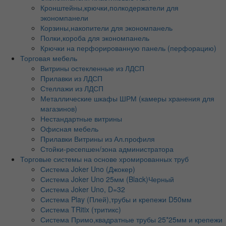
Кронштейны,крючки,полкодержатели для
экономпанели
Корзины,накопители для экономпанель
Полки,короба для экономпанель
Крючки на перфорированную панель (перфорацию)
Торговая мебель
Витрины остекленные из ЛДСП
Прилавки из ЛДСП
Стеллажи из ЛДСП
Металлические шкафы ШРМ (камеры хранения для
магазинов)
Нестандартные витрины
Офисная мебель
Прилавки Витрины из Ал.профиля
Стойки-ресепшен/зона администратора
Торговые системы на основе хромированных труб
Система Joker Uno (Джокер)
Система Joker Uno 25мм (Black)Черный
Система Joker Uno, D=32
Система Play (Плей),трубы и крепежи D50мм
Система TRitix (тритикс)
Система Примо,квадратные трубы 25*25мм и крепежи