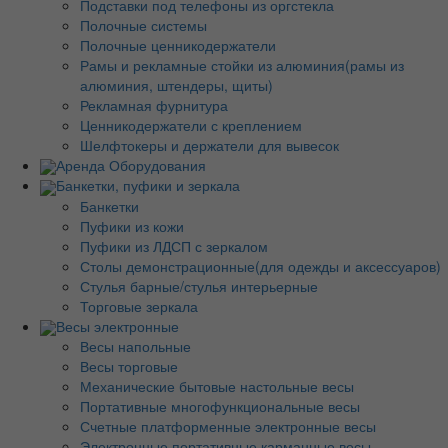
Подставки под телефоны из оргстекла
Полочные системы
Полочные ценникодержатели
Рамы и рекламные стойки из алюминия(рамы из
алюминия, штендеры, щиты)
Рекламная фурнитура
Ценникодержатели с креплением
Шелфтокеры и держатели для вывесок
Аренда Оборудования
Банкетки, пуфики и зеркала
Банкетки
Пуфики из кожи
Пуфики из ЛДСП с зеркалом
Столы демонстрационные(для одежды и аксессуаров)
Стулья барные/стулья интерьерные
Торговые зеркала
Весы электронные
Весы напольные
Весы торговые
Механические бытовые настольные весы
Портативные многофункциональные весы
Счетные платформенные электронные весы
Электронные портативные карманные весы