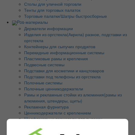
Столы для уличной торговли
Тенты для торговых палаток
Торговые палатки/Шатры быстросборные
Pos-материалы
Держатели информации
Изделия из оргстекла(Акрила) разное, подставки из
оргстекла
Контейнеры для сыпучих продуктов
Перекидные информационные системы
Пластиковые рамы и крепления
Подвесные системы
Подставки для косметики и канцтоваров
Подставки под телефоны из оргстекла
Полочные системы
Полочные ценникодержатели
Рамы и рекламные стойки из алюминия(рамы из
алюминия, штендеры, щиты)
Рекламная фурнитура
Ценникодержатели с креплением
Шелфтокеры и держатели для вывесок
Аренда Оборудования
Банкетки, пуфики и зеркала