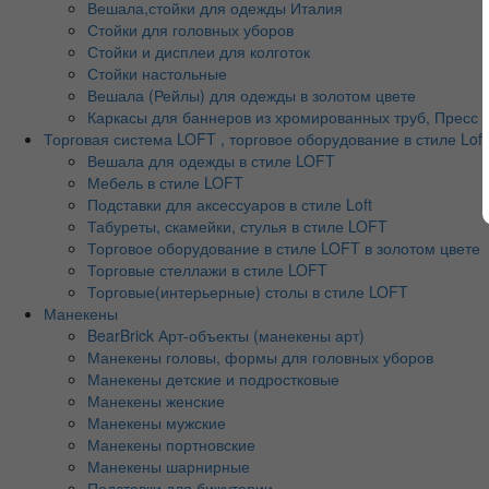
Вешала,стойки для одежды Италия
Стойки для головных уборов
Стойки и дисплеи для колготок
Стойки настольные
Вешала (Рейлы) для одежды в золотом цвете
Каркасы для баннеров из хромированных труб, Пресс во
Торговая система LOFT , торговое оборудование в стиле Loft
Вешала для одежды в стиле LOFT
Мебель в стиле LOFT
Подставки для аксессуаров в стиле Loft
Табуреты, скамейки, стулья в стиле LOFT
Торговое оборудование в стиле LOFT в золотом цвете
Торговые стеллажи в стиле LOFT
Торговые(интерьерные) столы в стиле LOFT
Манекены
BearBrick Арт-объекты (манекены арт)
Манекены головы, формы для головных уборов
Манекены детские и подростковые
Манекены женские
Манекены мужские
Манекены портновские
Манекены шарнирные
Подставки для бижутерии