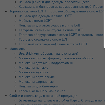
Вешала (Рейлы) для одежды в золотом цвете
Каркасы для баннеров из хромированных труб, Пресс во
Торговая система LOFT , торговое оборудование в стиле Loft
Вешала для одежды в стиле LOFT
Мебель в стиле LOFT
Подставки для аксессуаров в стиле Loft
Табуреты, скамейки, стулья в стиле LOFT
Торговое оборудование в стиле LOFT в золотом цвете
Торговые стеллажи в стиле LOFT
Торговые(интерьерные) столы в стиле LOFT
Манекены
BearBrick Арт-объекты (манекены арт)
Манекены головы, формы для головных уборов
Манекены детские и подростковые
Манекены женские
Манекены мужские
Манекены портновские
Манекены шарнирные
Подставки для бижутерии
Торсы Бюсты Ноги манекенов
Стойки и стеллажи для печатной продукции
Буклетницы напольные и стойки Парус, Стела для печ
Стенды для печатной продукции настенные