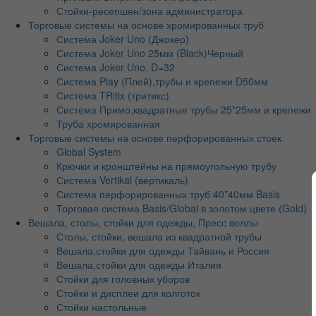
Стойки-ресепшен/зона администратора
Торговые системы на основе хромированных труб
Система Joker Uno (Джокер)
Система Joker Uno 25мм (Black)Черный
Система Joker Uno, D=32
Система Play (Плей),трубы и крепежи D50мм
Система TRitix (тритикс)
Система Примо,квадратные трубы 25*25мм и крепежи
Труба хромированная
Торговые системы на основе перфорированных стоек
Global System
Крючки и кронштейны на прямоугольную трубу
Система Vertikal (вертикаль)
Система перфорированных труб 40*40мм Basis
Торговая система Basis/Global в золотом цвете (Gold)
Вешала, столы, стойки для одежды, Пресс воллы
Столы, стойки, вешала из квадратной трубы
Вешала,стойки для одежды Тайвань и Россия
Вешала,стойки для одежды Италия
Стойки для головных уборов
Стойки и дисплеи для колготок
Стойки настольные