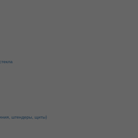
стекла
иния, штендеры, щиты)