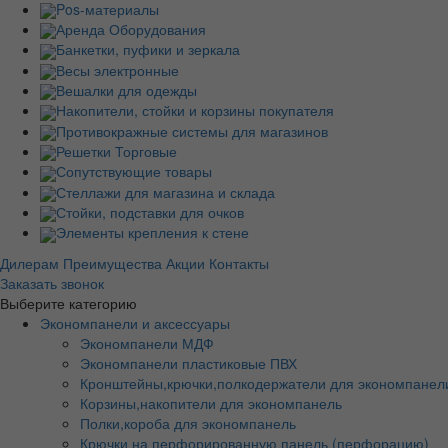
Pos-материалы
Аренда Оборудования
Банкетки, пуфики и зеркала
Весы электронные
Вешалки для одежды
Накопители, стойки и корзины покупателя
Противокражные системы для магазинов
Решетки Торговые
Сопутствующие товары
Стеллажи для магазина и склада
Стойки, подставки для очков
Элементы крепления к стене
Дилерам
Преимущества
Акции
Контакты
Заказать звонок
Выберите категорию
Экономпанели и аксессуары
Экономпанели МДФ
Экономпанели пластиковые ПВХ
Кронштейны,крючки,полкодержатели для экономпанел
Корзины,накопители для экономпанель
Полки,короба для экономпанель
Крючки на перфорированную панель (перфорацию)