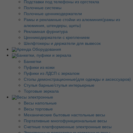
Подставки под телефоны из оргстекла
Полочные системы
Полочные ценникодержатели
Рамы и рекламные стойки из алюминия(рамы из
алюминия, штендеры, щиты)
Рекламная фурнитура
Ценникодержатели с креплением
Шелфтокеры и держатели для вывесок
Аренда Оборудования
Банкетки, пуфики и зеркала
Банкетки
Пуфики из кожи
Пуфики из ЛДСП с зеркалом
Столы демонстрационные(для одежды и аксессуаров)
Стулья барные/стулья интерьерные
Торговые зеркала
Весы электронные
Весы напольные
Весы торговые
Механические бытовые настольные весы
Портативные многофункциональные весы
Счетные платформенные электронные весы
Электронные портативные карманные весы