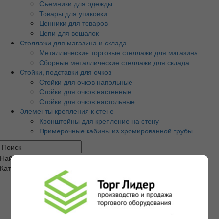
Съемники для одежды
Товары для упаковки
Ценники для товаров
Цепи для вешалок
Стеллажи для магазина и склада
Металлические торговые стеллажи для магазина
Сборные металлические стеллажи для склада
Стойки, подставки для очков
Стойки для очков напольные
Стойки для очков настенные
Стойки для очков настольные
Элементы крепления к стене
Кронштейны для крепление на стену
Примерочные кабины из хромированной трубы
Найти
Категории товаров
Экономпанели и аксессуары