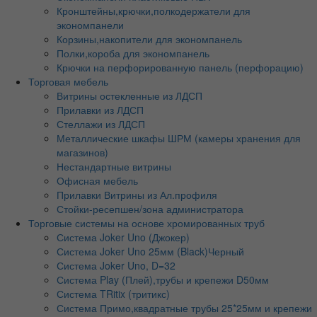
Кронштейны,крючки,полкодержатели для
экономпанели
Корзины,накопители для экономпанель
Полки,короба для экономпанель
Крючки на перфорированную панель (перфорацию)
Торговая мебель
Витрины остекленные из ЛДСП
Прилавки из ЛДСП
Стеллажи из ЛДСП
Металлические шкафы ШРМ (камеры хранения для
магазинов)
Нестандартные витрины
Офисная мебель
Прилавки Витрины из Ал.профиля
Стойки-ресепшен/зона администратора
Торговые системы на основе хромированных труб
Система Joker Uno (Джокер)
Система Joker Uno 25мм (Black)Черный
Система Joker Uno, D=32
Система Play (Плей),трубы и крепежи D50мм
Система TRitix (тритикс)
Система Примо,квадратные трубы 25*25мм и крепежи