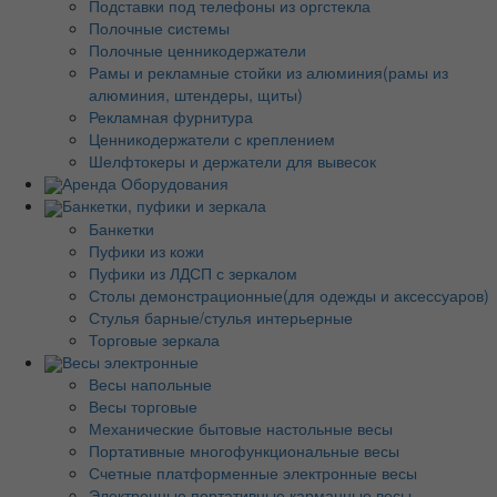
Подставки под телефоны из оргстекла
Полочные системы
Полочные ценникодержатели
Рамы и рекламные стойки из алюминия(рамы из
алюминия, штендеры, щиты)
Рекламная фурнитура
Ценникодержатели с креплением
Шелфтокеры и держатели для вывесок
Аренда Оборудования
Банкетки, пуфики и зеркала
Банкетки
Пуфики из кожи
Пуфики из ЛДСП с зеркалом
Столы демонстрационные(для одежды и аксессуаров)
Стулья барные/стулья интерьерные
Торговые зеркала
Весы электронные
Весы напольные
Весы торговые
Механические бытовые настольные весы
Портативные многофункциональные весы
Счетные платформенные электронные весы
Электронные портативные карманные весы