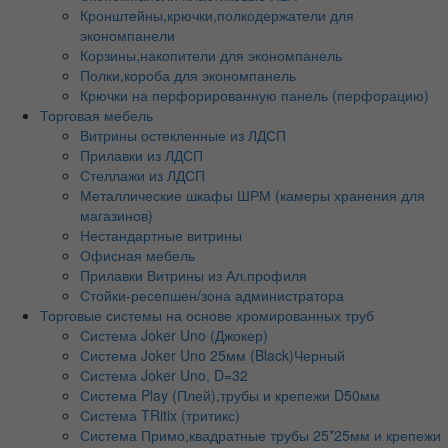
Кронштейны,крючки,полкодержатели для
экономпанели
Корзины,накопители для экономпанель
Полки,короба для экономпанель
Крючки на перфорированную панель (перфорацию)
Торговая мебель
Витрины остекленные из ЛДСП
Прилавки из ЛДСП
Стеллажи из ЛДСП
Металлические шкафы ШРМ (камеры хранения для
магазинов)
Нестандартные витрины
Офисная мебель
Прилавки Витрины из Ал.профиля
Стойки-ресепшен/зона администратора
Торговые системы на основе хромированных труб
Система Joker Uno (Джокер)
Система Joker Uno 25мм (Black)Черный
Система Joker Uno, D=32
Система Play (Плей),трубы и крепежи D50мм
Система TRitix (тритикс)
Система Примо,квадратные трубы 25*25мм и крепежи