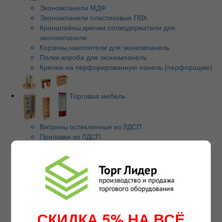
Экономпанели МДФ
Экономпанели пластиковые ПВХ
Кронштейны,крючки,полкодержатели для
экономпанели
Корзины,накопители для экономпанель
Полки,короба для экономпанель
Крючки на перфорированную панель (перфорацию)
Торговая мебель
Витрины остекленные из ЛДСП
Прилавки из ЛДСП
Стеллажи из ЛДСП
Металлические шкафы ШРМ (камеры хранения для
магазинов)
Нестандартные витрины
Офисная мебель
Прилавки Витрины из Ал.профиля
Стойки-ресепшен/зона администратора
СКИДКА 5% НА ВСЁ