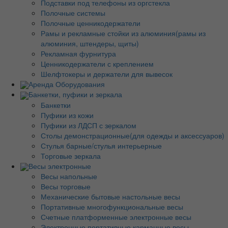
Подставки под телефоны из оргстекла
Полочные системы
Полочные ценникодержатели
Рамы и рекламные стойки из алюминия(рамы из
алюминия, штендеры, щиты)
Рекламная фурнитура
Ценникодержатели с креплением
Шелфтокеры и держатели для вывесок
Аренда Оборудования
Банкетки, пуфики и зеркала
Банкетки
Пуфики из кожи
Пуфики из ЛДСП с зеркалом
Столы демонстрационные(для одежды и аксессуаров)
Стулья барные/стулья интерьерные
Торговые зеркала
Весы электронные
Весы напольные
Весы торговые
Механические бытовые настольные весы
Портативные многофункциональные весы
Счетные платформенные электронные весы
Электронные портативные карманные весы