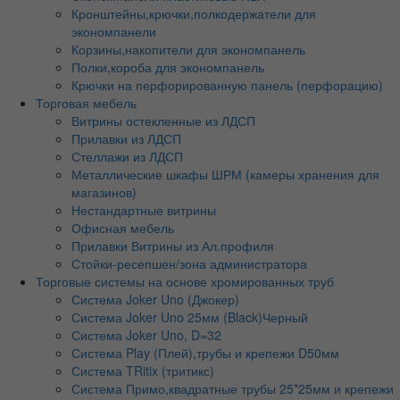
Кронштейны,крючки,полкодержатели для
экономпанели
Корзины,накопители для экономпанель
Полки,короба для экономпанель
Крючки на перфорированную панель (перфорацию)
Торговая мебель
Витрины остекленные из ЛДСП
Прилавки из ЛДСП
Стеллажи из ЛДСП
Металлические шкафы ШРМ (камеры хранения для
магазинов)
Нестандартные витрины
Офисная мебель
Прилавки Витрины из Ал.профиля
Стойки-ресепшен/зона администратора
Торговые системы на основе хромированных труб
Система Joker Uno (Джокер)
Система Joker Uno 25мм (Black)Черный
Система Joker Uno, D=32
Система Play (Плей),трубы и крепежи D50мм
Система TRitix (тритикс)
Система Примо,квадратные трубы 25*25мм и крепежи