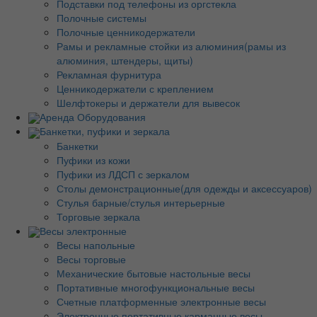
Подставки под телефоны из оргстекла
Полочные системы
Полочные ценникодержатели
Рамы и рекламные стойки из алюминия(рамы из
алюминия, штендеры, щиты)
Рекламная фурнитура
Ценникодержатели с креплением
Шелфтокеры и держатели для вывесок
Аренда Оборудования
Банкетки, пуфики и зеркала
Банкетки
Пуфики из кожи
Пуфики из ЛДСП с зеркалом
Столы демонстрационные(для одежды и аксессуаров)
Стулья барные/стулья интерьерные
Торговые зеркала
Весы электронные
Весы напольные
Весы торговые
Механические бытовые настольные весы
Портативные многофункциональные весы
Счетные платформенные электронные весы
Электронные портативные карманные весы