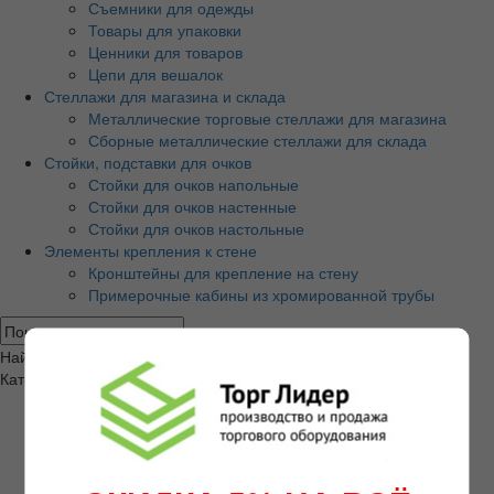
Съемники для одежды
Товары для упаковки
Ценники для товаров
Цепи для вешалок
Стеллажи для магазина и склада
Металлические торговые стеллажи для магазина
Сборные металлические стеллажи для склада
Стойки, подставки для очков
Стойки для очков напольные
Стойки для очков настенные
Стойки для очков настольные
Элементы крепления к стене
Кронштейны для крепление на стену
Примерочные кабины из хромированной трубы
Найти
Категории товаров
Экономпанели и аксессуары