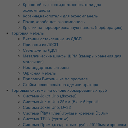
Кронштейны,крючки,полкодержатели для
экономпанели
Корзины,накопители для экономпанель
Полки,короба для экономпанель
Крючки на перфорированную панель (перфорацию)
Торговая мебель
Витрины остекленные из ЛДСП
Прилавки из ЛДСП
Стеллажи из ЛДСП
Металлические шкафы ШРМ (камеры хранения для
магазинов)
Нестандартные витрины
Офисная мебель
Прилавки Витрины из Ал.профиля
Стойки-ресепшен/зона администратора
Торговые системы на основе хромированных труб
Система Joker Uno (Джокер)
Система Joker Uno 25мм (Black)Черный
Система Joker Uno, D=32
Система Play (Плей),трубы и крепежи D50мм
Система TRitix (тритикс)
Система Примо,квадратные трубы 25*25мм и крепежи