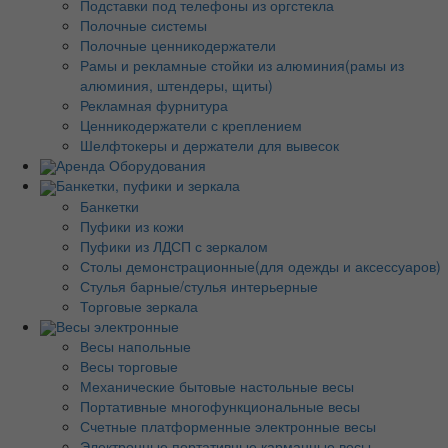
Подставки под телефоны из оргстекла
Полочные системы
Полочные ценникодержатели
Рамы и рекламные стойки из алюминия(рамы из
алюминия, штендеры, щиты)
Рекламная фурнитура
Ценникодержатели с креплением
Шелфтокеры и держатели для вывесок
Аренда Оборудования
Банкетки, пуфики и зеркала
Банкетки
Пуфики из кожи
Пуфики из ЛДСП с зеркалом
Столы демонстрационные(для одежды и аксессуаров)
Стулья барные/стулья интерьерные
Торговые зеркала
Весы электронные
Весы напольные
Весы торговые
Механические бытовые настольные весы
Портативные многофункциональные весы
Счетные платформенные электронные весы
Электронные портативные карманные весы