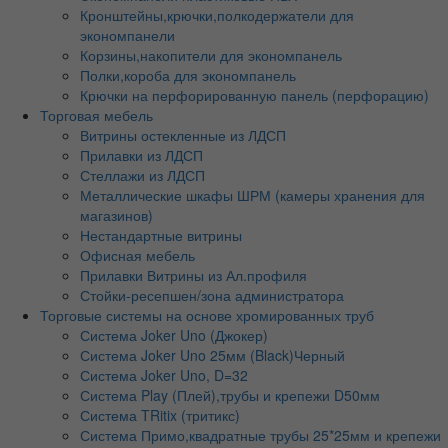
Кронштейны,крючки,полкодержатели для
экономпанели
Корзины,накопители для экономпанель
Полки,короба для экономпанель
Крючки на перфорированную панель (перфорацию)
Торговая мебель
Витрины остекленные из ЛДСП
Прилавки из ЛДСП
Стеллажи из ЛДСП
Металлические шкафы ШРМ (камеры хранения для
магазинов)
Нестандартные витрины
Офисная мебель
Прилавки Витрины из Ал.профиля
Стойки-ресепшен/зона администратора
Торговые системы на основе хромированных труб
Система Joker Uno (Джокер)
Система Joker Uno 25мм (Black)Черный
Система Joker Uno, D=32
Система Play (Плей),трубы и крепежи D50мм
Система TRitix (тритикс)
Система Примо,квадратные трубы 25*25мм и крепежи