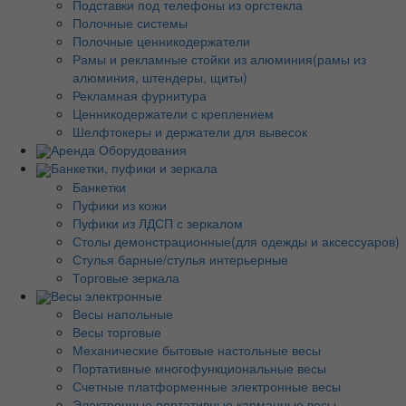
Подставки под телефоны из оргстекла
Полочные системы
Полочные ценникодержатели
Рамы и рекламные стойки из алюминия(рамы из
алюминия, штендеры, щиты)
Рекламная фурнитура
Ценникодержатели с креплением
Шелфтокеры и держатели для вывесок
Аренда Оборудования
Банкетки, пуфики и зеркала
Банкетки
Пуфики из кожи
Пуфики из ЛДСП с зеркалом
Столы демонстрационные(для одежды и аксессуаров)
Стулья барные/стулья интерьерные
Торговые зеркала
Весы электронные
Весы напольные
Весы торговые
Механические бытовые настольные весы
Портативные многофункциональные весы
Счетные платформенные электронные весы
Электронные портативные карманные весы