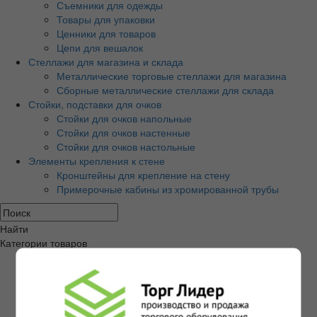
Съемники для одежды
Товары для упаковки
Ценники для товаров
Цепи для вешалок
Стеллажи для магазина и склада
Металлические торговые стеллажи для магазина
Сборные металлические стеллажи для склада
Стойки, подставки для очков
Стойки для очков напольные
Стойки для очков настенные
Стойки для очков настольные
Элементы крепления к стене
Кронштейны для крепление на стену
Примерочные кабины из хромированной трубы
Найти
Категории товаров
Экономпанели и аксессуары