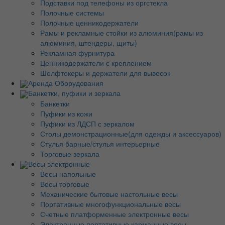
Подставки под телефоны из оргстекла
Полочные системы
Полочные ценникодержатели
Рамы и рекламные стойки из алюминия(рамы из
алюминия, штендеры, щиты)
Рекламная фурнитура
Ценникодержатели с креплением
Шелфтокеры и держатели для вывесок
Аренда Оборудования
Банкетки, пуфики и зеркала
Банкетки
Пуфики из кожи
Пуфики из ЛДСП с зеркалом
Столы демонстрационные(для одежды и аксессуаров)
Стулья барные/стулья интерьерные
Торговые зеркала
Весы электронные
Весы напольные
Весы торговые
Механические бытовые настольные весы
Портативные многофункциональные весы
Счетные платформенные электронные весы
Электронные портативные карманные весы