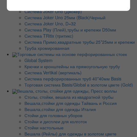
Торговые системы на основе хромированных труб
Система Joker Uno (Джокер)
Система Joker Uno 25мм (Black)Черный
Система Joker Uno, D=32
Система Play (Плей),трубы и крепежи D50мм
Система TRitix (тритикс)
Система Примо,квадратные трубы 25*25мм и крепежи
Труба хромированная
Торговые системы на основе перфорированных стоек
Global System
Крючки и кронштейны на прямоугольную трубу
Система Vertikal (вертикаль)
Система перфорированных труб 40*40мм Basis
Торговая система Basis/Global в золотом цвете (Gold)
Вешала, столы, стойки для одежды, Пресс воллы
Столы, стойки, вешала из квадратной трубы
Вешала,стойки для одежды Тайвань и Россия
Вешала,стойки для одежды Италия
Стойки для головных уборов
Стойки и дисплеи для колготок
Стойки настольные
Вешала (Рейлы) для одежды в золотом цвете