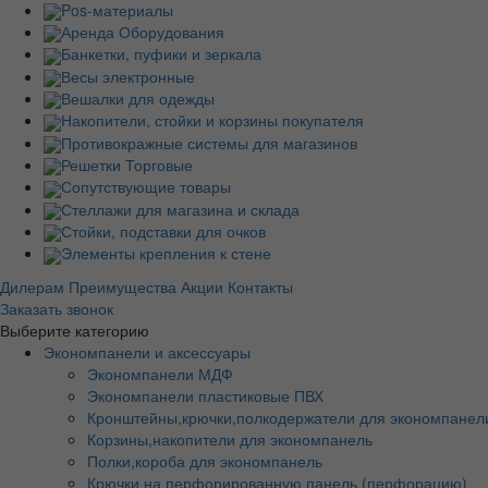
Pos-материалы
Аренда Оборудования
Банкетки, пуфики и зеркала
Весы электронные
Вешалки для одежды
Накопители, стойки и корзины покупателя
Противокражные системы для магазинов
Решетки Торговые
Сопутствующие товары
Стеллажи для магазина и склада
Стойки, подставки для очков
Элементы крепления к стене
Дилерам
Преимущества
Акции
Контакты
Заказать звонок
Выберите категорию
Экономпанели и аксессуары
Экономпанели МДФ
Экономпанели пластиковые ПВХ
Кронштейны,крючки,полкодержатели для экономпанел
Корзины,накопители для экономпанель
Полки,короба для экономпанель
Крючки на перфорированную панель (перфорацию)