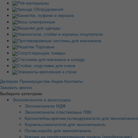
Pos-материалы
Аренда Оборудования
Банкетки, пуфики и зеркала
Весы электронные
Вешалки для одежды
Накопители, стойки и корзины покупателя
Противокражные системы для магазинов
Решетки Торговые
Сопутствующие товары
Стеллажи для магазина и склада
Стойки, подставки для очков
Элементы крепления к стене
Дилерам
Преимущества
Акции
Контакты
Заказать звонок
Выберите категорию
Экономпанели и аксессуары
Экономпанели МДФ
Экономпанели пластиковые ПВХ
Кронштейны,крючки,полкодержатели для экономпанел
Корзины,накопители для экономпанель
Полки,короба для экономпанель
Крючки на перфорированную панель (перфорацию)