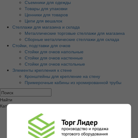
Съемники для одежды
Товары для упаковки
Ценники для товаров
Цепи для вешалок
Стеллажи для магазина и склада
Металлические торговые стеллажи для магазина
Сборные металлические стеллажи для склада
Стойки, подставки для очков
Стойки для очков напольные
Стойки для очков настенные
Стойки для очков настольные
Элементы крепления к стене
Кронштейны для крепление на стену
Примерочные кабины из хромированной трубы
Найти
Категории товаров
Экономпанели и аксессуары