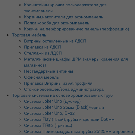
Кронштейны,крючки,полкодержатели для
экономпанели
Корзины,накопители для экономпанель
Полки,короба для экономпанель
Крючки на перфорированную панель (перфорацию)
Торговая мебель
Витрины остекленные из ЛДСП
Прилавки из ЛДСП
Стеллажи из ЛДСП
Металлические шкафы ШРМ (камеры хранения для
магазинов)
Нестандартные витрины
Офисная мебель
Прилавки Витрины из Ал.профиля
Стойки-ресепшен/зона администратора
Торговые системы на основе хромированных труб
Система Joker Uno (Джокер)
Система Joker Uno 25мм (Black)Черный
Система Joker Uno, D=32
Система Play (Плей),трубы и крепежи D50мм
Система TRitix (тритикс)
Система Примо,квадратные трубы 25*25мм и крепежи