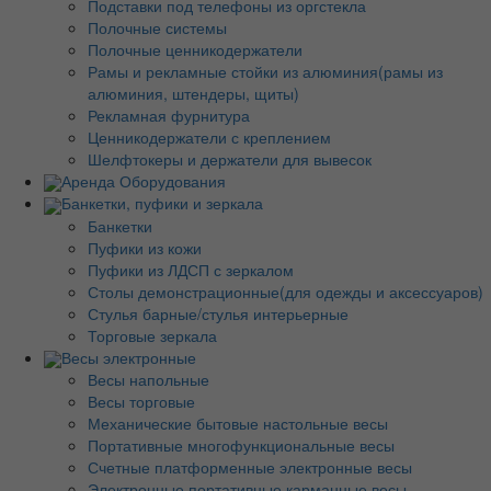
Подставки под телефоны из оргстекла
Полочные системы
Полочные ценникодержатели
Рамы и рекламные стойки из алюминия(рамы из
алюминия, штендеры, щиты)
Рекламная фурнитура
Ценникодержатели с креплением
Шелфтокеры и держатели для вывесок
Аренда Оборудования
Банкетки, пуфики и зеркала
Банкетки
Пуфики из кожи
Пуфики из ЛДСП с зеркалом
Столы демонстрационные(для одежды и аксессуаров)
Стулья барные/стулья интерьерные
Торговые зеркала
Весы электронные
Весы напольные
Весы торговые
Механические бытовые настольные весы
Портативные многофункциональные весы
Счетные платформенные электронные весы
Электронные портативные карманные весы