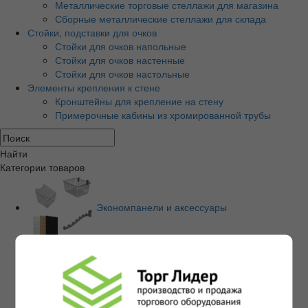
Металлические торговые стеллажи для магазина
Сборные металлические стеллажи для склада
Стойки, подставки для очков
Стойки для очков напольные
Стойки для очков настенные
Стойки для очков настольные
Элементы крепления к стене
Кронштейны для крепление на стену
Примерочные кабины из хромированной трубы
Найти
Категории товаров
Экономпанели и аксессуары
Экономпанели МДФ
Экономпанели пластиковые ПВХ
Кронштейны,крючки,полкодержатели для
экономпанели
Корзины,накопители для экономпанель