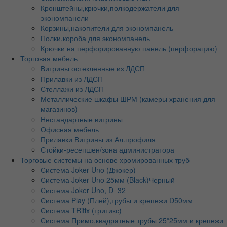
Кронштейны,крючки,полкодержатели для
экономпанели
Корзины,накопители для экономпанель
Полки,короба для экономпанель
Крючки на перфорированную панель (перфорацию)
Торговая мебель
Витрины остекленные из ЛДСП
Прилавки из ЛДСП
Стеллажи из ЛДСП
Металлические шкафы ШРМ (камеры хранения для
магазинов)
Нестандартные витрины
Офисная мебель
Прилавки Витрины из Ал.профиля
Стойки-ресепшен/зона администратора
Торговые системы на основе хромированных труб
Система Joker Uno (Джокер)
Система Joker Uno 25мм (Black)Черный
Система Joker Uno, D=32
Система Play (Плей),трубы и крепежи D50мм
Система TRitix (тритикс)
Система Примо,квадратные трубы 25*25мм и крепежи