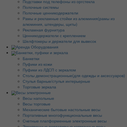
Подставки под телефоны из оргстекла
Полочные системы
Полочные ценникодержатели
Рамы и рекламные стойки из алюминия(рамы из
алюминия, штендеры, щиты)
Рекламная фурнитура
Ценникодержатели с креплением
Шелфтокеры и держатели для вывесок
Аренда Оборудования
Банкетки, пуфики и зеркала
Банкетки
Пуфики из кожи
Пуфики из ЛДСП с зеркалом
Столы демонстрационные(для одежды и аксессуаров)
Стулья барные/стулья интерьерные
Торговые зеркала
Весы электронные
Весы напольные
Весы торговые
Механические бытовые настольные весы
Портативные многофункциональные весы
Счетные платформенные электронные весы
Электронные портативные карманные весы