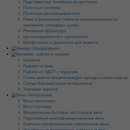
Подставки под телефоны из оргстекла
Полочные системы
Полочные ценникодержатели
Рамы и рекламные стойки из алюминия(рамы из
алюминия, штендеры, щиты)
Рекламная фурнитура
Ценникодержатели с креплением
Шелфтокеры и держатели для вывесок
Аренда Оборудования
Банкетки, пуфики и зеркала
Банкетки
Пуфики из кожи
Пуфики из ЛДСП с зеркалом
Столы демонстрационные(для одежды и аксессуаров)
Стулья барные/стулья интерьерные
Торговые зеркала
Весы электронные
Весы напольные
Весы торговые
Механические бытовые настольные весы
Портативные многофункциональные весы
Счетные платформенные электронные весы
Электронные портативные карманные весы