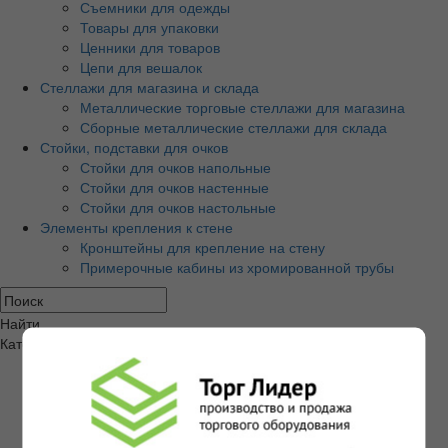
Съемники для одежды
Товары для упаковки
Ценники для товаров
Цепи для вешалок
Стеллажи для магазина и склада
Металлические торговые стеллажи для магазина
Сборные металлические стеллажи для склада
Стойки, подставки для очков
Стойки для очков напольные
Стойки для очков настенные
Стойки для очков настольные
Элементы крепления к стене
Кронштейны для крепление на стену
Примерочные кабины из хромированной трубы
Найти
Категории товаров
Экономпанели и аксессуары