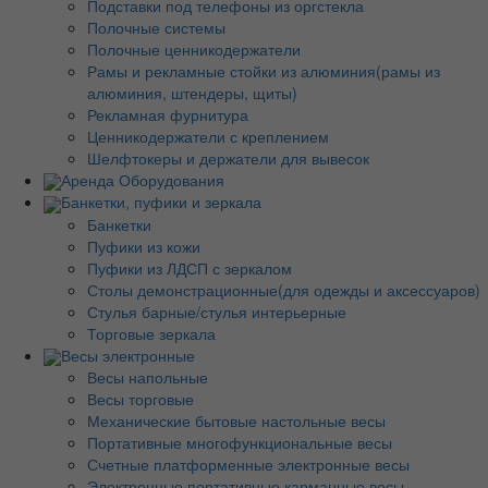
Подставки под телефоны из оргстекла
Полочные системы
Полочные ценникодержатели
Рамы и рекламные стойки из алюминия(рамы из
алюминия, штендеры, щиты)
Рекламная фурнитура
Ценникодержатели с креплением
Шелфтокеры и держатели для вывесок
Аренда Оборудования
Банкетки, пуфики и зеркала
Банкетки
Пуфики из кожи
Пуфики из ЛДСП с зеркалом
Столы демонстрационные(для одежды и аксессуаров)
Стулья барные/стулья интерьерные
Торговые зеркала
Весы электронные
Весы напольные
Весы торговые
Механические бытовые настольные весы
Портативные многофункциональные весы
Счетные платформенные электронные весы
Электронные портативные карманные весы