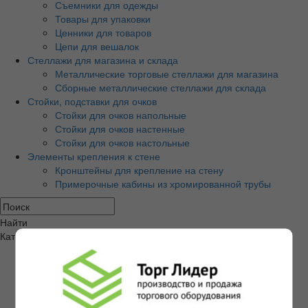
Съемники для одежды
Товары для упаковки
Ценники для товаров
Цепи для вешалок
Стеллажи для магазина и склада
Металлические торговые стеллажи для магазина
Сборные металлические стеллажи для склада
Стойки, подставки для очков
Стойки для очков напольные
Стойки для очков настенные
Стойки для очков настольные
Элементы крепления к стене
Кронштейны для крепление на стену
Примерочные кабины из хромированной трубы
Найти
Категории товаров
Экономпанели и аксессуары