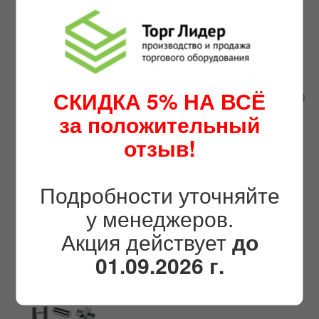
Экономпанели МДФ
Экономпанели пластиковые ПВХ
Кронштейны,крючки,полкодержатели для
экономпанели
Корзины,накопители для экономпанель
Полки,короба для экономпанель
СКИДКА 5% НА ВСЁ
Крючки на перфорированную панель (перфорацию)
за положительный
Торговая мебель
отзыв!
Витрины остекленные из ЛДСП
Подробности уточняйте
Прилавки из ЛДСП
у менеджеров.
Стеллажи из ЛДСП
Металлические шкафы ШРМ (камеры хранения для
Акция действует
до
магазинов)
Нестандартные витрины
01.09.2026 г.
Офисная мебель
Прилавки Витрины из Ал.профиля
Стойки-ресепшен/зона администратора