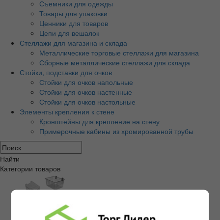
Съемники для одежды
Товары для упаковки
Ценники для товаров
Цепи для вешалок
Стеллажи для магазина и склада
Металлические торговые стеллажи для магазина
Сборные металлические стеллажи для склада
Стойки, подставки для очков
Стойки для очков напольные
Стойки для очков настенные
Стойки для очков настольные
Элементы крепления к стене
Кронштейны для крепление на стену
Примерочные кабины из хромированной трубы
Найти
Категории товаров
Экономпанели и аксессуары