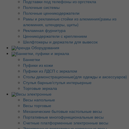
Подставки под телефоны из оргстекла
Полочные системы
Полочные ценникодержатели
Рамы и рекламные стойки из алюминия(рамы из
алюминия, штендеры, щиты)
Рекламная фурнитура
Ценникодержатели с креплением
Шелфтокеры и держатели для вывесок
Аренда Оборудования
Банкетки, пуфики и зеркала
Банкетки
Пуфики из кожи
Пуфики из ЛДСП с зеркалом
Столы демонстрационные(для одежды и аксессуаров)
Стулья барные/стулья интерьерные
Торговые зеркала
Весы электронные
Весы напольные
Весы торговые
Механические бытовые настольные весы
Портативные многофункциональные весы
Счетные платформенные электронные весы
Электронные портативные карманные весы