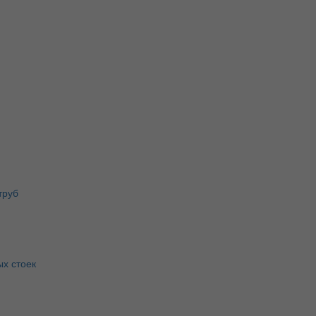
труб
х стоек