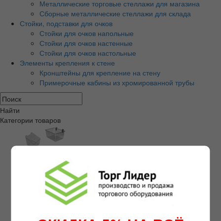
Металлические торговые стеллажи для магазина
Сборные металлические стеллажи для склада
Стойки, подставки для очков
Стойки для очков напольные
Стойки для очков настенные
Стойки для очков настольные
Элементы крепления к стене
Кронштейны для крепление на стену
Примерочные кабины из хромированной трубы
Найти
Категории товаров
Экономпанели и аксессуары
Экономпанели МДФ
Экономпанели пластиковые ПВХ
Кронштейны,крючки,полкодержатели для
экономпанели
Корзины,накопители для экономпанель