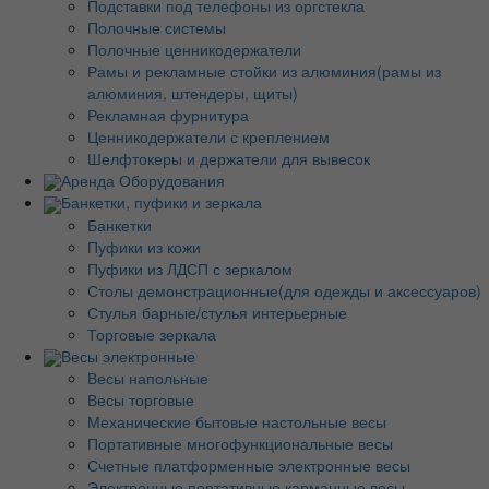
Подставки под телефоны из оргстекла
Полочные системы
Полочные ценникодержатели
Рамы и рекламные стойки из алюминия(рамы из
алюминия, штендеры, щиты)
Рекламная фурнитура
Ценникодержатели с креплением
Шелфтокеры и держатели для вывесок
Аренда Оборудования
Банкетки, пуфики и зеркала
Банкетки
Пуфики из кожи
Пуфики из ЛДСП с зеркалом
Столы демонстрационные(для одежды и аксессуаров)
Стулья барные/стулья интерьерные
Торговые зеркала
Весы электронные
Весы напольные
Весы торговые
Механические бытовые настольные весы
Портативные многофункциональные весы
Счетные платформенные электронные весы
Электронные портативные карманные весы