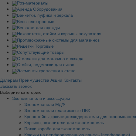
Pos-материалы
Аренда Оборудования
Банкетки, пуфики и зеркала
Весы электронные
Вешалки для одежды
Накопители, стойки и корзины покупателя
Противокражные системы для магазинов
Решетки Торговые
Сопутствующие товары
Стеллажи для магазина и склада
Стойки, подставки для очков
Элементы крепления к стене
Дилерам
Преимущества
Акции
Контакты
Заказать звонок
Выберите категорию
Экономпанели и аксессуары
Экономпанели МДФ
Экономпанели пластиковые ПВХ
Кронштейны,крючки,полкодержатели для экономпанел
Корзины,накопители для экономпанель
Полки,короба для экономпанель
Крючки на перфорированную панель (перфорацию)