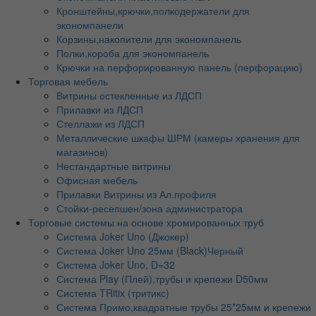
Кронштейны,крючки,полкодержатели для
экономпанели
Корзины,накопители для экономпанель
Полки,короба для экономпанель
Крючки на перфорированную панель (перфорацию)
Торговая мебель
Витрины остекленные из ЛДСП
Прилавки из ЛДСП
Стеллажи из ЛДСП
Металлические шкафы ШРМ (камеры хранения для
магазинов)
Нестандартные витрины
Офисная мебель
Прилавки Витрины из Ал.профиля
Стойки-ресепшен/зона администратора
Торговые системы на основе хромированных труб
Система Joker Uno (Джокер)
Система Joker Uno 25мм (Black)Черный
Система Joker Uno, D=32
Система Play (Плей),трубы и крепежи D50мм
Система TRitix (тритикс)
Система Примо,квадратные трубы 25*25мм и крепежи