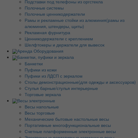
Подставки под телефоны из оргстекла
Полочные системы
Полочные ценникодержатели
Рамы и рекламные стойки из алюминия(рамы из
алюминия, штендеры, щиты)
Рекламная фурнитура
Ценникодержатели с креплением
Шелфтокеры и держатели для вывесок
Аренда Оборудования
Банкетки, пуфики и зеркала
Банкетки
Пуфики из кожи
Пуфики из ЛДСП с зеркалом
Столы демонстрационные(для одежды и аксессуаров)
Стулья барные/стулья интерьерные
Торговые зеркала
Весы электронные
Весы напольные
Весы торговые
Механические бытовые настольные весы
Портативные многофункциональные весы
Счетные платформенные электронные весы
Электронные портативные карманные весы