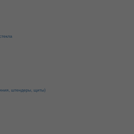
стекла
иния, штендеры, щиты)