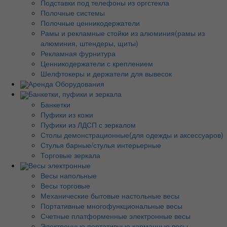
Подставки под телефоны из оргстекла
Полочные системы
Полочные ценникодержатели
Рамы и рекламные стойки из алюминия(рамы из
алюминия, штендеры, щиты)
Рекламная фурнитура
Ценникодержатели с креплением
Шелфтокеры и держатели для вывесок
Аренда Оборудования
Банкетки, пуфики и зеркала
Банкетки
Пуфики из кожи
Пуфики из ЛДСП с зеркалом
Столы демонстрационные(для одежды и аксессуаров)
Стулья барные/стулья интерьерные
Торговые зеркала
Весы электронные
Весы напольные
Весы торговые
Механические бытовые настольные весы
Портативные многофункциональные весы
Счетные платформенные электронные весы
Электронные портативные карманные весы