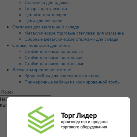
Съемники для одежды
Товары для упаковки
Ценники для товаров
Цепи для вешалок
Стеллажи для магазина и склада
Металлические торговые стеллажи для магазина
Сборные металлические стеллажи для склада
Стойки, подставки для очков
Стойки для очков напольные
Стойки для очков настенные
Стойки для очков настольные
Элементы крепления к стене
Кронштейны для крепление на стену
Примерочные кабины из хромированной трубы
Найти
Категории товаров
Экономпанели и аксессуары