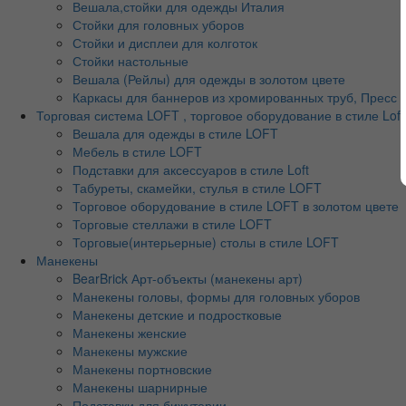
Вешала,стойки для одежды Италия
Стойки для головных уборов
Стойки и дисплеи для колготок
Стойки настольные
Вешала (Рейлы) для одежды в золотом цвете
Каркасы для баннеров из хромированных труб, Пресс во
Торговая система LOFT , торговое оборудование в стиле Loft
Вешала для одежды в стиле LOFT
Мебель в стиле LOFT
Подставки для аксессуаров в стиле Loft
Табуреты, скамейки, стулья в стиле LOFT
Торговое оборудование в стиле LOFT в золотом цвете
Торговые стеллажи в стиле LOFT
Торговые(интерьерные) столы в стиле LOFT
Манекены
BearBrick Арт-объекты (манекены арт)
Манекены головы, формы для головных уборов
Манекены детские и подростковые
Манекены женские
Манекены мужские
Манекены портновские
Манекены шарнирные
Подставки для бижутерии