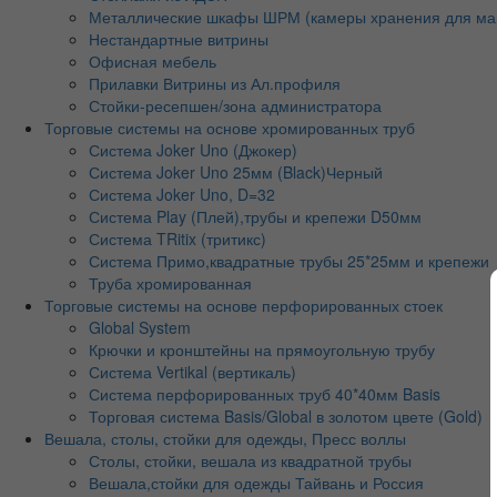
Металлические шкафы ШРМ (камеры хранения для ма
Нестандартные витрины
Офисная мебель
Прилавки Витрины из Ал.профиля
Стойки-ресепшен/зона администратора
Торговые системы на основе хромированных труб
Система Joker Uno (Джокер)
Система Joker Uno 25мм (Black)Черный
Система Joker Uno, D=32
Система Play (Плей),трубы и крепежи D50мм
Система TRitix (тритикс)
Система Примо,квадратные трубы 25*25мм и крепежи
Труба хромированная
Торговые системы на основе перфорированных стоек
Global System
Крючки и кронштейны на прямоугольную трубу
Система Vertikal (вертикаль)
Система перфорированных труб 40*40мм Basis
Торговая система Basis/Global в золотом цвете (Gold)
Вешала, столы, стойки для одежды, Пресс воллы
Столы, стойки, вешала из квадратной трубы
Вешала,стойки для одежды Тайвань и Россия