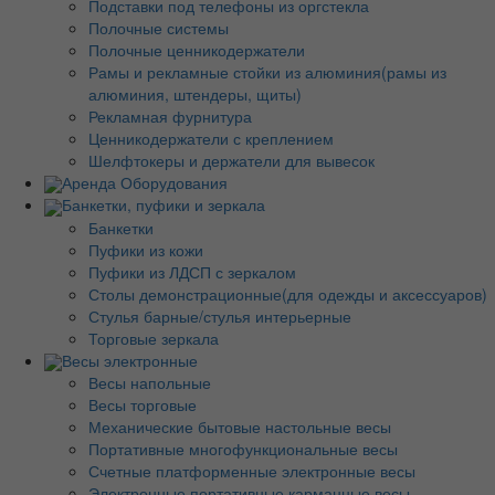
Подставки под телефоны из оргстекла
Полочные системы
Полочные ценникодержатели
Рамы и рекламные стойки из алюминия(рамы из
алюминия, штендеры, щиты)
Рекламная фурнитура
Ценникодержатели с креплением
Шелфтокеры и держатели для вывесок
Аренда Оборудования
Банкетки, пуфики и зеркала
Банкетки
Пуфики из кожи
Пуфики из ЛДСП с зеркалом
Столы демонстрационные(для одежды и аксессуаров)
Стулья барные/стулья интерьерные
Торговые зеркала
Весы электронные
Весы напольные
Весы торговые
Механические бытовые настольные весы
Портативные многофункциональные весы
Счетные платформенные электронные весы
Электронные портативные карманные весы