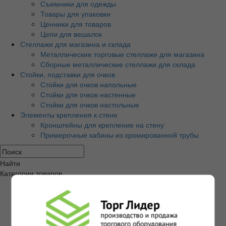
Съемники для одежды
Товары для упаковки
Ценники для товаров
Цепи для вешалок
Стеллажи для магазина и склада
Металлические торговые стеллажи для магазина
Сборные металлические стеллажи для склада
Стойки, подставки для очков
Стойки для очков напольные
Стойки для очков настенные
Стойки для очков настольные
Элементы крепления к стене
Кронштейны для крепление на стену
Примерочные кабины из хромированной трубы
Найти
Категории товаров
Экономпанели и аксессуары