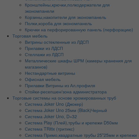
Кронштейны,крючки,полкодержатели для
экономпанели
Корзины,накопители для экономпанель
Полки,короба для экономпанель
Крючки на перфорированную панель (перфорацию)
Торговая мебель
Витрины остекленные из ЛДСП
Прилавки из ЛДСП
Стеллажи из ЛДСП
Металлические шкафы ШРМ (камеры хранения для
магазинов)
Нестандартные витрины
Офисная мебель
Прилавки Витрины из Ал.профиля
Стойки-ресепшен/зона администратора
Торговые системы на основе хромированных труб
Система Joker Uno (Джокер)
Система Joker Uno 25мм (Black)Черный
Система Joker Uno, D=32
Система Play (Плей),трубы и крепежи D50мм
Система TRitix (тритикс)
Система Примо,квадратные трубы 25*25мм и крепежи