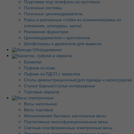
Подставки под телефоны из оргстекла
Полочные системы
Полочные ценникодержатели
Рамы и рекламные стойки из алюминия(рамы из
алюминия, штендеры, щиты)
Рекламная фурнитура
Ценникодержатели с креплением
Шелфтокеры и держатели для вывесок
Аренда Оборудования
Банкетки, пуфики и зеркала
Банкетки
Пуфики из кожи
Пуфики из ЛДСП с зеркалом
Столы демонстрационные(для одежды и аксессуаров)
Стулья барные/стулья интерьерные
Торговые зеркала
Весы электронные
Весы напольные
Весы торговые
Механические бытовые настольные весы
Портативные многофункциональные весы
Счетные платформенные электронные весы
Электронные портативные карманные весы