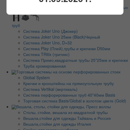
Торговые системы на основе хромированных
труб
Система Joker Uno (Джокер)
Система Joker Uno 25мм (Black)Черный
Система Joker Uno, D=32
Система Play (Плей),трубы и крепежи D50мм
Система TRitix (тритикс)
Система Примо,квадратные трубы 25*25мм и крепежи
Труба хромированная
Торговые системы на основе перфорированных стоек
Global System
Крючки и кронштейны на прямоугольную трубу
Система Vertikal (вертикаль)
Система перфорированных труб 40*40мм Basis
Торговая система Basis/Global в золотом цвете (Gold)
Вешала, столы, стойки для одежды, Пресс воллы
Столы, стойки, вешала из квадратной трубы
Вешала,стойки для одежды Тайвань и Россия
Вешала,стойки для одежды Италия
Стойки для головных уборов