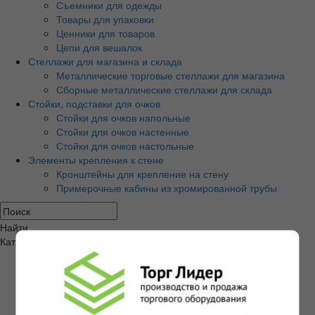
Съемники для одежды
Товары для упаковки
Ценники для товаров
Цепи для вешалок
Стеллажи для магазина и склада
Металлические торговые стеллажи для магазина
Сборные металлические стеллажи для склада
Стойки, подставки для очков
Стойки для очков напольные
Стойки для очков настенные
Стойки для очков настольные
Элементы крепления к стене
Кронштейны для крепление на стену
Примерочные кабины из хромированной трубы
Найти
Категории товаров
Экономпанели и аксессуары