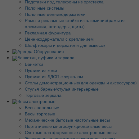
Подставки под телефоны из оргстекла
Полочные системы
Полочные ценникодержатели
Рамы и рекламные стойки из алюминия(рамы из
алюминия, штендеры, щиты)
Рекламная фурнитура
Ценникодержатели с креплением
Шелфтокеры и держатели для вывесок
Аренда Оборудования
Банкетки, пуфики и зеркала
Банкетки
Пуфики из кожи
Пуфики из ЛДСП с зеркалом
Столы демонстрационные(для одежды и аксессуаров)
Стулья барные/стулья интерьерные
Торговые зеркала
Весы электронные
Весы напольные
Весы торговые
Механические бытовые настольные весы
Портативные многофункциональные весы
Счетные платформенные электронные весы
Электронные портативные карманные весы