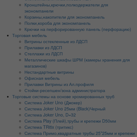
Кронштейны,крючки,полкодержатели для
экономпанели
Корзины,накопители для экономпанель
Полки,короба для экономпанель
Крючки на перфорированную панель (перфорацию)
Торговая мебель
Витрины остекленные из ЛДСП
Прилавки из ЛДСП
Стеллажи из ЛДСП
Металлические шкафы ШРМ (камеры хранения для
магазинов)
Нестандартные витрины
Офисная мебель
Прилавки Витрины из Ал.профиля
Стойки-ресепшен/зона администратора
Торговые системы на основе хромированных труб
Система Joker Uno (Джокер)
Система Joker Uno 25мм (Black)Черный
Система Joker Uno, D=32
Система Play (Плей),трубы и крепежи D50мм
Система TRitix (тритикс)
Система Примо,квадратные трубы 25*25мм и крепежи