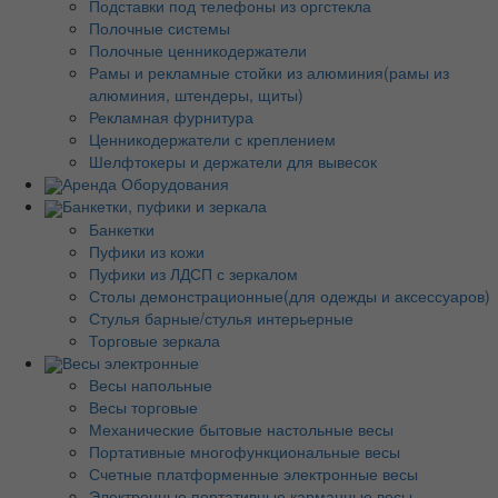
Подставки под телефоны из оргстекла
Полочные системы
Полочные ценникодержатели
Рамы и рекламные стойки из алюминия(рамы из
алюминия, штендеры, щиты)
Рекламная фурнитура
Ценникодержатели с креплением
Шелфтокеры и держатели для вывесок
Аренда Оборудования
Банкетки, пуфики и зеркала
Банкетки
Пуфики из кожи
Пуфики из ЛДСП с зеркалом
Столы демонстрационные(для одежды и аксессуаров)
Стулья барные/стулья интерьерные
Торговые зеркала
Весы электронные
Весы напольные
Весы торговые
Механические бытовые настольные весы
Портативные многофункциональные весы
Счетные платформенные электронные весы
Электронные портативные карманные весы