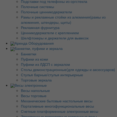
Подставки под телефоны из оргстекла
Полочные системы
Полочные ценникодержатели
Рамы и рекламные стойки из алюминия(рамы из
алюминия, штендеры, щиты)
Рекламная фурнитура
Ценникодержатели с креплением
Шелфтокеры и держатели для вывесок
Аренда Оборудования
Банкетки, пуфики и зеркала
Банкетки
Пуфики из кожи
Пуфики из ЛДСП с зеркалом
Столы демонстрационные(для одежды и аксессуаров)
Стулья барные/стулья интерьерные
Торговые зеркала
Весы электронные
Весы напольные
Весы торговые
Механические бытовые настольные весы
Портативные многофункциональные весы
Счетные платформенные электронные весы
Электронные портативные карманные весы