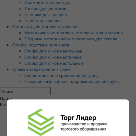
Съемники для одежды
Товары для упаковки
Ценники для товаров
Цепи для вешалок
Стеллажи для магазина и склада
Металлические торговые стеллажи для магазина
Сборные металлические стеллажи для склада
Стойки, подставки для очков
Стойки для очков напольные
Стойки для очков настенные
Стойки для очков настольные
Элементы крепления к стене
Кронштейны для крепление на стену
Примерочные кабины из хромированной трубы
Найти
Категории товаров
Экономпанели и аксессуары