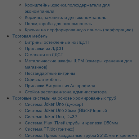
Кронштейны,крючки,полкодержатели для
экономпанели
Корзины,накопители для экономпанель
Полки,короба для экономпанель
Крючки на перфорированную панель (перфорацию)
Торговая мебель
Витрины остекленные из ЛДСП
Прилавки из ЛДСП
Стеллажи из ЛДСП
Металлические шкафы ШРМ (камеры хранения для
магазинов)
Нестандартные витрины
Офисная мебель
Прилавки Витрины из Ал.профиля
Стойки-ресепшен/зона администратора
Торговые системы на основе хромированных труб
Система Joker Uno (Джокер)
Система Joker Uno 25мм (Black)Черный
Система Joker Uno, D=32
Система Play (Плей),трубы и крепежи D50мм
Система TRitix (тритикс)
Система Примо,квадратные трубы 25*25мм и крепежи