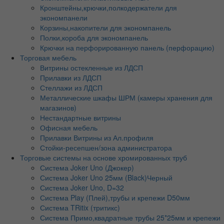
Кронштейны,крючки,полкодержатели для
экономпанели
Корзины,накопители для экономпанель
Полки,короба для экономпанель
Крючки на перфорированную панель (перфорацию)
Торговая мебель
Витрины остекленные из ЛДСП
Прилавки из ЛДСП
Стеллажи из ЛДСП
Металлические шкафы ШРМ (камеры хранения для
магазинов)
Нестандартные витрины
Офисная мебель
Прилавки Витрины из Ал.профиля
Стойки-ресепшен/зона администратора
Торговые системы на основе хромированных труб
Система Joker Uno (Джокер)
Система Joker Uno 25мм (Black)Черный
Система Joker Uno, D=32
Система Play (Плей),трубы и крепежи D50мм
Система TRitix (тритикс)
Система Примо,квадратные трубы 25*25мм и крепежи