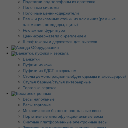
Подставки под телефоны из оргстекла
Полочные системы
Полочные ценникодержатели
Рамы и рекламные стойки из алюминия(рамы из
алюминия, штендеры, щиты)
Рекламная фурнитура
Ценникодержатели с креплением
Шелфтокеры и держатели для вывесок
Аренда Оборудования
Банкетки, пуфики и зеркала
Банкетки
Пуфики из кожи
Пуфики из ЛДСП с зеркалом
Столы демонстрационные(для одежды и аксессуаров)
Стулья барные/стулья интерьерные
Торговые зеркала
Весы электронные
Весы напольные
Весы торговые
Механические бытовые настольные весы
Портативные многофункциональные весы
Счетные платформенные электронные весы
Электронные портативные карманные весы