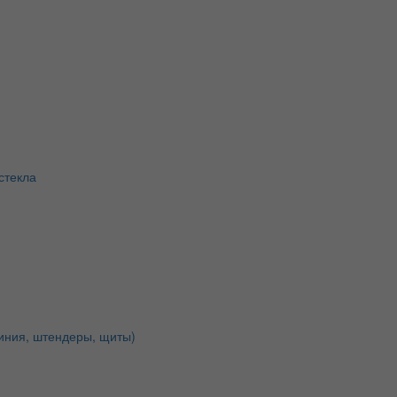
стекла
иния, штендеры, щиты)