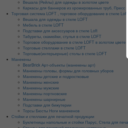
Вешала (Рейлы) для одежды в золотом цвете
Каркасы для баннеров из хромированных труб, Пресс во
Торговая система LOFT , торговое оборудование в стиле Loft
Вешала для одежды в стиле LOFT
Мебель в стиле LOFT
Подставки для аксессуаров в стиле Loft
Табуреты, скамейки, стулья в стиле LOFT
Торговое оборудование в стиле LOFT в золотом цвете
Торговые стеллажи в стиле LOFT
Торговые(интерьерные) столы в стиле LOFT
Манекены
BearBrick Арт-объекты (манекены арт)
Манекены головы, формы для головных уборов
Манекены детские и подростковые
Манекены женские
Манекены мужские
Манекены портновские
Манекены шарнирные
Подставки для бижутерии
Торсы Бюсты Ноги манекенов
Стойки и стеллажи для печатной продукции
Буклетницы напольные и стойки Парус, Стела для печ
Стенды для печатной продукции настенные