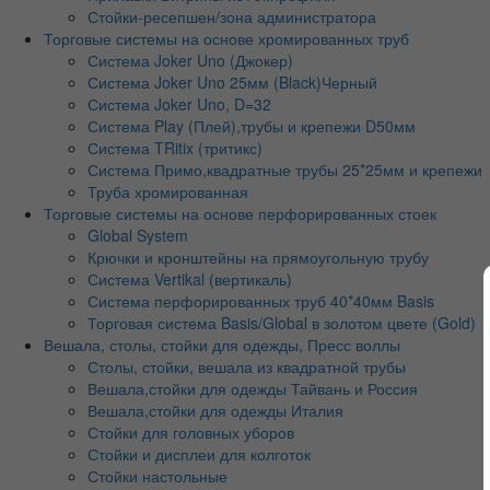
Стойки-ресепшен/зона администратора
Торговые системы на основе хромированных труб
Система Joker Uno (Джокер)
Система Joker Uno 25мм (Black)Черный
Система Joker Uno, D=32
Система Play (Плей),трубы и крепежи D50мм
Система TRitix (тритикс)
Система Примо,квадратные трубы 25*25мм и крепежи
Труба хромированная
Торговые системы на основе перфорированных стоек
Global System
Крючки и кронштейны на прямоугольную трубу
Система Vertikal (вертикаль)
Система перфорированных труб 40*40мм Basis
Торговая система Basis/Global в золотом цвете (Gold)
Вешала, столы, стойки для одежды, Пресс воллы
Столы, стойки, вешала из квадратной трубы
Вешала,стойки для одежды Тайвань и Россия
Вешала,стойки для одежды Италия
Стойки для головных уборов
Стойки и дисплеи для колготок
Стойки настольные