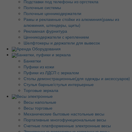
Подставки под телефоны из оргстекла
Полочные системы
Полочные ценникодержатели
Рамы и рекламные стойки из алюминия(рамы из
алюминия, штендеры, щиты)
Рекламная фурнитура
Ценникодержатели с креплением
Шелфтокеры и держатели для вывесок
Аренда Оборудования
Банкетки, пуфики и зеркала
Банкетки
Пуфики из кожи
Пуфики из ЛДСП с зеркалом
Столы демонстрационные(для одежды и аксессуаров)
Стулья барные/стулья интерьерные
Торговые зеркала
Весы электронные
Весы напольные
Весы торговые
Механические бытовые настольные весы
Портативные многофункциональные весы
Счетные платформенные электронные весы
Электронные портативные карманные весы