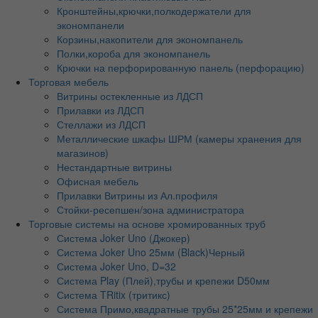
Кронштейны,крючки,полкодержатели для
экономпанели
Корзины,накопители для экономпанель
Полки,короба для экономпанель
Крючки на перфорированную панель (перфорацию)
Торговая мебель
Витрины остекленные из ЛДСП
Прилавки из ЛДСП
Стеллажи из ЛДСП
Металлические шкафы ШРМ (камеры хранения для
магазинов)
Нестандартные витрины
Офисная мебель
Прилавки Витрины из Ал.профиля
Стойки-ресепшен/зона администратора
Торговые системы на основе хромированных труб
Система Joker Uno (Джокер)
Система Joker Uno 25мм (Black)Черный
Система Joker Uno, D=32
Система Play (Плей),трубы и крепежи D50мм
Система TRitix (тритикс)
Система Примо,квадратные трубы 25*25мм и крепежи