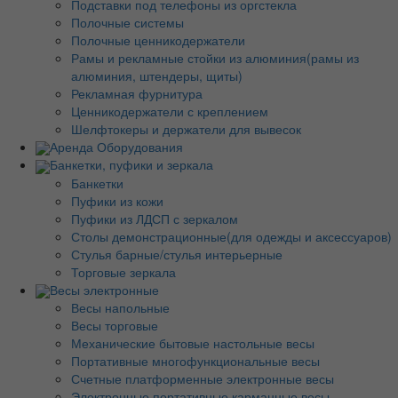
Подставки под телефоны из оргстекла
Полочные системы
Полочные ценникодержатели
Рамы и рекламные стойки из алюминия(рамы из
алюминия, штендеры, щиты)
Рекламная фурнитура
Ценникодержатели с креплением
Шелфтокеры и держатели для вывесок
Аренда Оборудования
Банкетки, пуфики и зеркала
Банкетки
Пуфики из кожи
Пуфики из ЛДСП с зеркалом
Столы демонстрационные(для одежды и аксессуаров)
Стулья барные/стулья интерьерные
Торговые зеркала
Весы электронные
Весы напольные
Весы торговые
Механические бытовые настольные весы
Портативные многофункциональные весы
Счетные платформенные электронные весы
Электронные портативные карманные весы