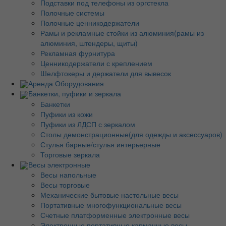
Подставки под телефоны из оргстекла
Полочные системы
Полочные ценникодержатели
Рамы и рекламные стойки из алюминия(рамы из
алюминия, штендеры, щиты)
Рекламная фурнитура
Ценникодержатели с креплением
Шелфтокеры и держатели для вывесок
Аренда Оборудования
Банкетки, пуфики и зеркала
Банкетки
Пуфики из кожи
Пуфики из ЛДСП с зеркалом
Столы демонстрационные(для одежды и аксессуаров)
Стулья барные/стулья интерьерные
Торговые зеркала
Весы электронные
Весы напольные
Весы торговые
Механические бытовые настольные весы
Портативные многофункциональные весы
Счетные платформенные электронные весы
Электронные портативные карманные весы