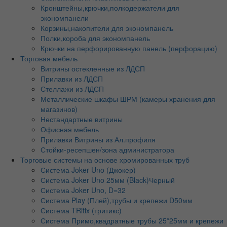
Кронштейны,крючки,полкодержатели для
экономпанели
Корзины,накопители для экономпанель
Полки,короба для экономпанель
Крючки на перфорированную панель (перфорацию)
Торговая мебель
Витрины остекленные из ЛДСП
Прилавки из ЛДСП
Стеллажи из ЛДСП
Металлические шкафы ШРМ (камеры хранения для
магазинов)
Нестандартные витрины
Офисная мебель
Прилавки Витрины из Ал.профиля
Стойки-ресепшен/зона администратора
Торговые системы на основе хромированных труб
Система Joker Uno (Джокер)
Система Joker Uno 25мм (Black)Черный
Система Joker Uno, D=32
Система Play (Плей),трубы и крепежи D50мм
Система TRitix (тритикс)
Система Примо,квадратные трубы 25*25мм и крепежи