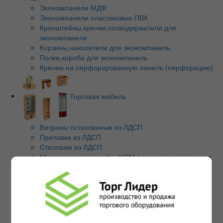
Экономпанели МДФ
Экономпанели пластиковые ПВХ
Кронштейны,крючки,полкодержатели для
экономпанели
Корзины,накопители для экономпанель
Полки,короба для экономпанель
Крючки на перфорированную панель (перфорацию)
Торговая мебель
Витрины остекленные из ЛДСП
Прилавки из ЛДСП
Стеллажи из ЛДСП
Металлические шкафы ШРМ (камеры хранения для
магазинов)
Нестандартные витрины
Офисная мебель
Прилавки Витрины из Ал.профиля
Стойки-ресепшен/зона администратора